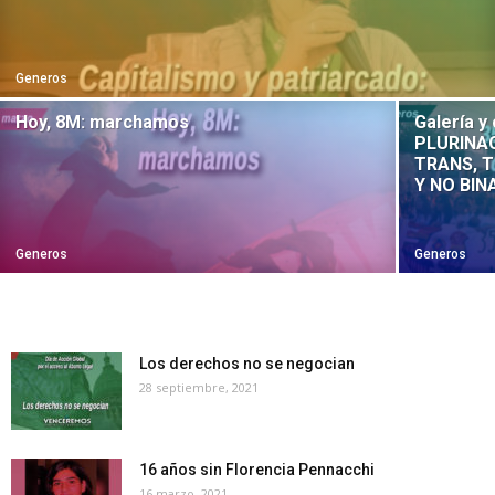
Generos
Hoy, 8M: marchamos
Galería 
PLURINAC
TRANS, T
Y NO BIN
Generos
Generos
Los derechos no se negocian
28 septiembre, 2021
16 años sin Florencia Pennacchi
16 marzo, 2021