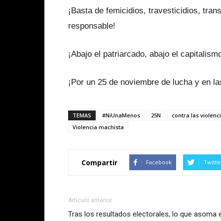
¡Basta de femicidios, travesticidios, tra
responsable!
¡Abajo el patriarcado, abajo el capitalism
¡Por un 25 de noviembre de lucha y en las
TEMAS
#NiUnaMenos
25N
contra las violenc
Violencia machista
Compartir
Facebook
Twitte
Artículo anterior
Tras los resultados electorales, lo que asoma 