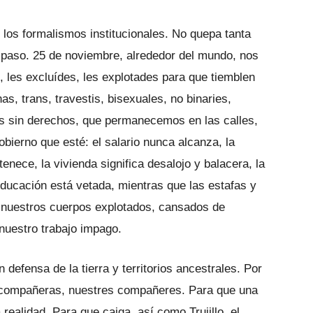
 los formalismos institucionales. No quepa tanta
o paso. 25 de noviembre, alrededor del mundo, nos
 les excluídes, les explotades para que tiemblen
as, trans, travestis, bisexuales, no binaries,
les sin derechos, que permanecemos en las calles,
bierno que esté: el salario nunca alcanza, la
tenece, la vivienda significa desalojo y balacera, la
ducación está vetada, mientras que las estafas y
 nuestros cuerpos explotados, cansados de
nuestro trabajo impago.
n defensa de la tierra y territorios ancestrales. Por
s compañeras, nuestres compañeres. Para que una
a realidad. Para que caiga, así como Trujillo, el