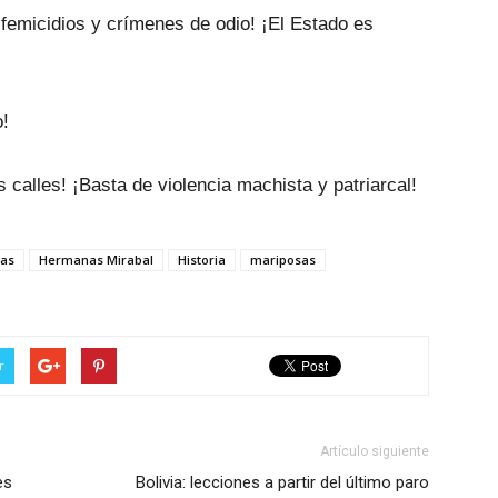
nsfemicidios y crímenes de odio! ¡El Estado es
o!
 calles! ¡Basta de violencia machista y patriarcal!
ias
Hermanas Mirabal
Historia
mariposas
r
Artículo siguiente
es
Bolivia: lecciones a partir del último paro