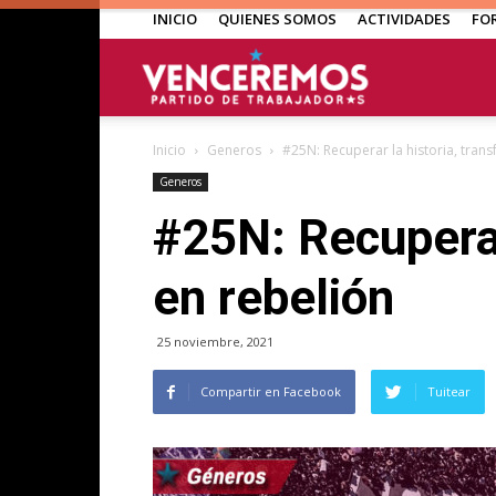
INICIO
QUIENES SOMOS
ACTIVIDADES
FO
Venceremos
Inicio
Generos
#25N: Recuperar la historia, trans
Generos
#25N: Recuperar 
en rebelión
25 noviembre, 2021
Compartir en Facebook
Tuitear