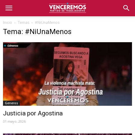
Inicio
Temas
#NiUnaMenos
Tema: #NiUnaMenos
Generos
Justicia por Agostina
31 mayo, 2026