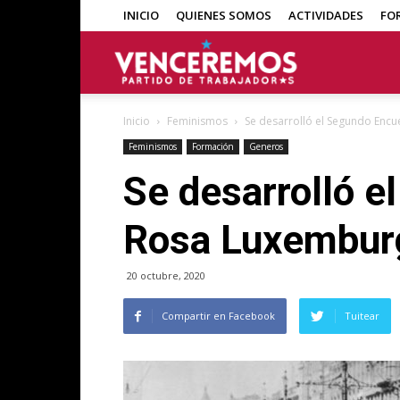
INICIO
QUIENES SOMOS
ACTIVIDADES
FO
Venceremos
Inicio
Feminismos
Se desarrolló el Segundo Enc
Feminismos
Formación
Generos
Se desarrolló e
Rosa Luxembur
20 octubre, 2020
Compartir en Facebook
Tuitear