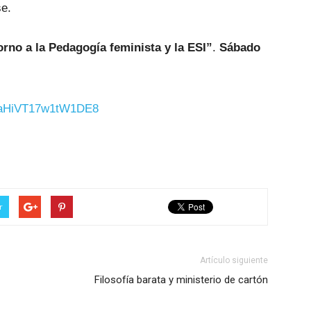
se.
orno a la Pedagogía feminista y la ESI”
.
Sábado
9SaHiVT17w1tW1DE8
r
Artículo siguiente
Filosofía barata y ministerio de cartón