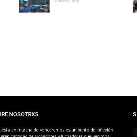
31 marzo, 2020
BRE NOSOTRXS
S
uesta en marcha de Venceremos es un punto de inflexión
 gran cantidad de luchadores y luchadoras que venimos