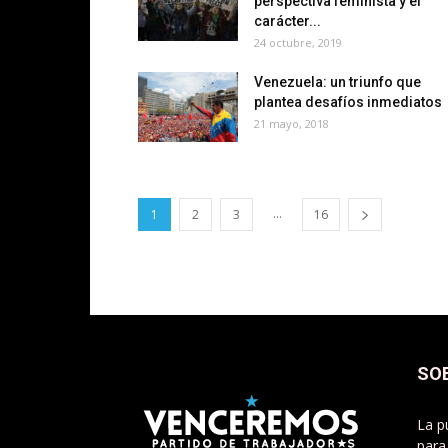
perspectiva feminista y el
carácter...
24 octubre, 2019
Venezuela: un triunfo que
plantea desafíos inmediatos
21 mayo, 2018
...
1
2
3
16
SO
La p
para