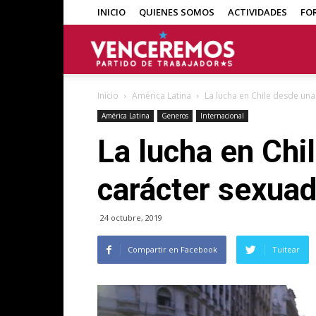
INICIO
QUIENES SOMOS
ACTIVIDADES
FO
Venceremos
Inicio
América Latina
La lucha en Chile desde una 
América Latina
Generos
Internacional
La lucha en Chi
carácter sexuad
24 octubre, 2019
Compartir en Facebook
Tuitear