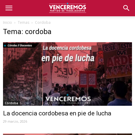
Inicio
Temas
Cordoba
Tema: cordoba
Córdoba
La docencia cordobesa en pie de lucha
29 marzo, 2026