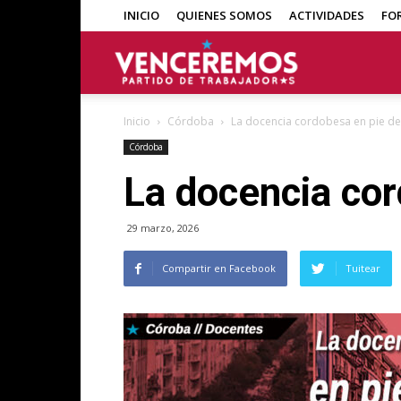
INICIO
QUIENES SOMOS
ACTIVIDADES
FO
Venceremos
Inicio
Córdoba
La docencia cordobesa en pie de
Córdoba
La docencia cor
29 marzo, 2026
Compartir en Facebook
Tuitear