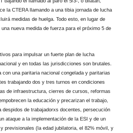
ajando el llamado al paro el 5/3-, o dilatan,
ce la CTERA llamando a una tibia jornada de lucha
luirá medidas de huelga. Todo esto, en lugar de
on una nueva medida de fuerza para el próximo 5 de
vos para impulsar un fuerte plan de lucha
 nacional y en todas las jurisdicciones son brutales.
a con una paritaria nacional congelada y paritarias
tes trabajando dos y tres turnos en condiciones
 de infraestructura, cierres de cursos, reformas
mpobrecen la educación y precarizan el trabajo,
a despidos de trabajadorxs docentes, persecución
n ataque a la implementación de la ESI y de un
 previsionales (la edad jubilatoria, el 82% móvil, y