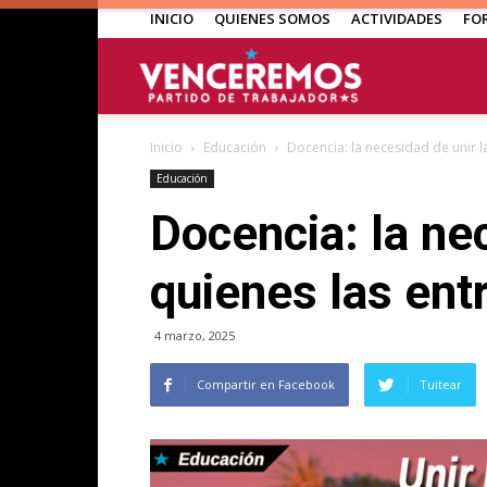
INICIO
QUIENES SOMOS
ACTIVIDADES
FO
Venceremos
Inicio
Educación
Docencia: la necesidad de unir la
Educación
Docencia: la ne
quienes las ent
4 marzo, 2025
Compartir en Facebook
Tuitear