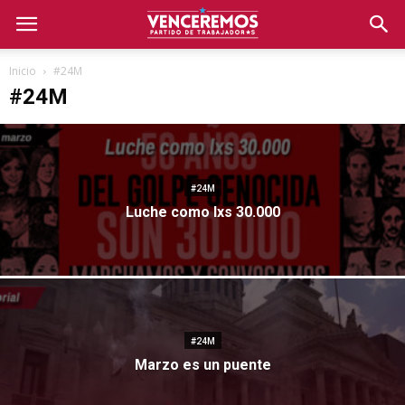
Inicio
#24M
#24M
#24M
Luche como lxs 30.000
#24M
Marzo es un puente