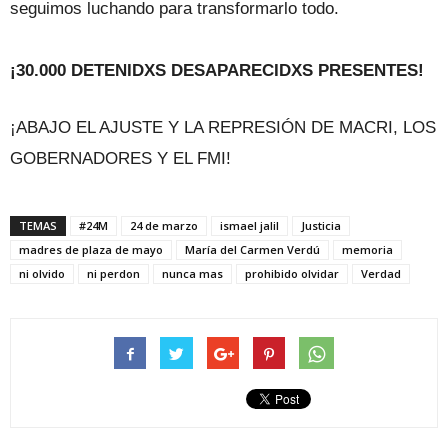
seguimos luchando para transformarlo todo.
¡30.000 DETENIDXS DESAPARECIDXS PRESENTES!
¡ABAJO EL AJUSTE Y LA REPRESIÓN DE MACRI, LOS
GOBERNADORES Y EL FMI!
TEMAS
#24M
24 de marzo
ismael jalil
Justicia
madres de plaza de mayo
María del Carmen Verdú
memoria
ni olvido
ni perdon
nunca mas
prohibido olvidar
Verdad