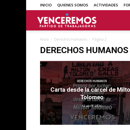
INICIO
QUIENES SOMOS
ACTIVIDADES
FO
Venceremos
Inicio
Derechos Humanos
Página 2
DERECHOS HUMANOS
DERECHOS HUMANOS
Carta desde la cárcel de Milt
Tolomeo
12 abril, 2026