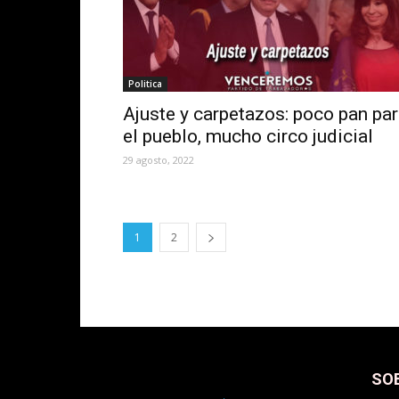
Politica
Ajuste y carpetazos: poco pan pa
el pueblo, mucho circo judicial
29 agosto, 2022
1
2
SO