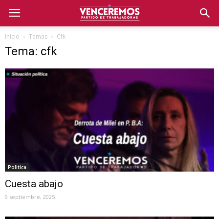
Inicio
Temas
Cfk
Tema: cfk
Politica
Cuesta abajo
9 septiembre, 2025