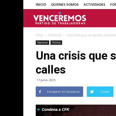
INICIO
QUIENES SOMOS
ACTIVIDADES
FO
Venceremos
Inicio
Nacional
Una crisis que se agrava, una sali
Nacional
Politica
Una crisis que s
calles
17 junio, 2025
Compartir en Facebook
Tuitear