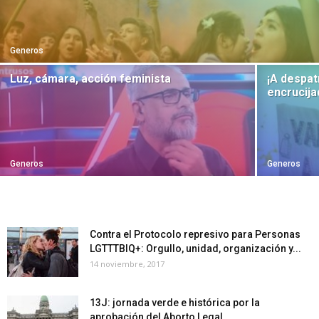
Generos
Luz, cámara, acción feminista
¡A despat
encrucija
Generos
Generos
Contra el Protocolo represivo para Personas
LGTTTBIQ+: Orgullo, unidad, organización y...
14 noviembre, 2017
13J: jornada verde e histórica por la
aprobación del Aborto Legal