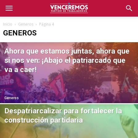
Inicio
Generos
Página 4
GENEROS
Ahora que estamos juntas, ahora que
si nos ven: ¡Abajo el patriarcado que
va a caer!
Generos
Despatriarcalizar para fortalecer la
construcción partidaria