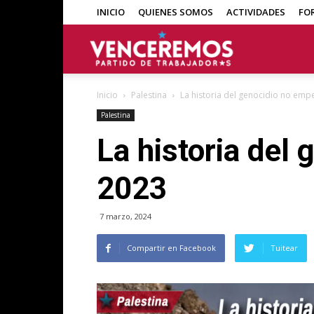
INICIO
QUIENES SOMOS
ACTIVIDADES
FO
Venceremos
Inicio
Palestina
La historia del genocidio no emp
Palestina
La historia del
2023
7 marzo, 2024
Compartir en Facebook
Tuitear