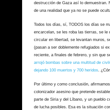
destrucción de Gaza así lo demuestran. N
de una realidad que ya no se puede oculta
Todos los días, sí, TODOS los días se m
encarcelan, se les roba las tierras, se le
circular en libertad, se levantan muros,
(pasan a ser doblemente refugiados si ex
reciente, a finales de febrero, y sin que s
arrojó bombas sobre una multitud de civ
dejando 100 muertos y 700 heridos
. ¿Cóm
Por último y como conclusión, afirmamos
colonizador asesino que pretende establec
parte de Siria y del Líbano, y un pueblo 
de lucha posibles. Esa es la situación co