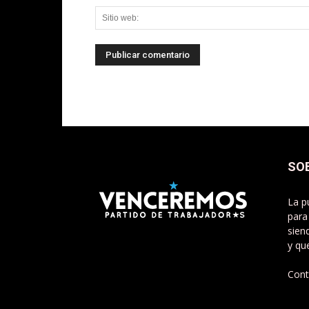
SO
La p
para
sien
y qu
Cont