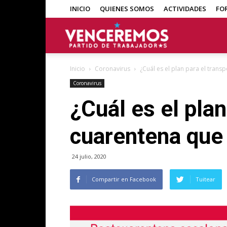
INICIO
QUIENES SOMOS
ACTIVIDADES
FO
Venceremos
Inicio
Coronavirus
¿Cuál es el plan para el trans
Coronavirus
¿Cuál es el plan
cuarentena que
24 julio, 2020
Compartir en Facebook
Tuitear