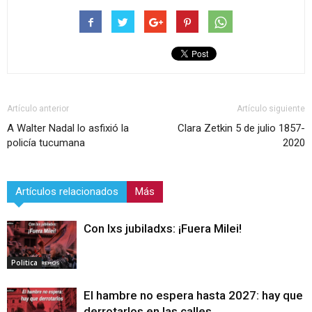
Artículo anterior
Artículo siguiente
A Walter Nadal lo asfixió la
Clara Zetkin 5 de julio 1857-
policía tucumana
2020
Artículos relacionados
Más
Con lxs jubiladxs: ¡Fuera Milei!
Politica
El hambre no espera hasta 2027: hay que
derrotarlos en las calles