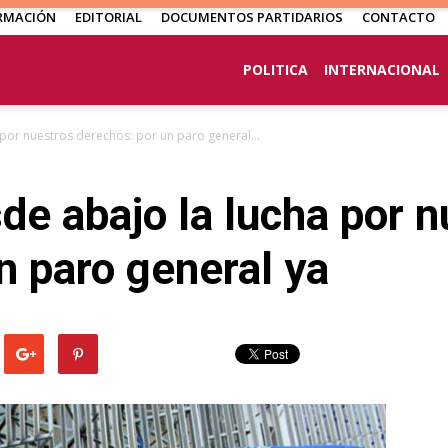
RMACIÓN
EDITORIAL
DOCUMENTOS PARTIDARIOS
CONTACTO
POLITICA
INTERNACIONAL
or nuestros derechos: por un paro general...
e abajo la lucha por n
n paro general ya