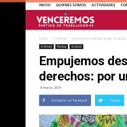
INICIO
QUIENES SOMOS
ACTIVIDADES
FO
Venceremos
Inicio
A Vencer
Empujemos desde abajo la lucha p
A Vencer
Politica
Sindical
Empujemos desd
derechos: por u
6 marzo, 2019
Compartir en Facebook
Tuitear