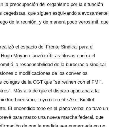
an la preocupación del organismo por la situación
es cegetistas, que siguen esquivando alevosamente
uego de la reunión, y de manera poco verosímil, que
realizó el espacio del Frente Sindical para el
ugo Moyano lanzó críticas filosas contra el
omitió la responsabilidad de la burocracia sindical
siones o modificaciones de los convenios
los colegas de la CGT que “se reúnen con el FMI”.
tros”. Más allá de que el disparo apuntaba a la
io kirchnerismo, cuyo referente Axel Kicillof
te. El encendido tono en el plano verbal no tuvo un
 prevé para marzo una nueva marcha federal, que
nfirmación de que la medida sea enmarcada en un