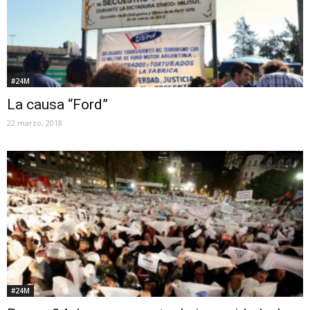
#24M
La causa “Ford”
22 marzo, 2018
#24M