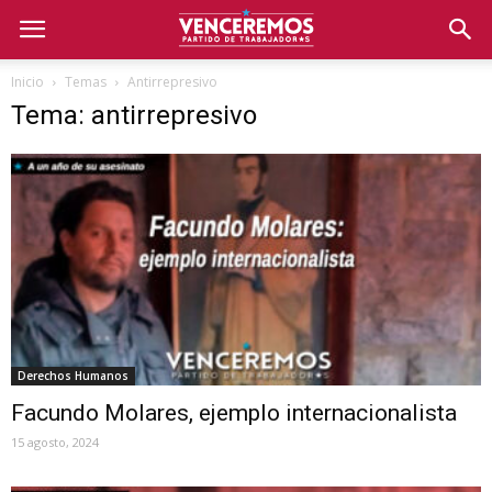
Inicio
Temas
Antirrepresivo
Tema: antirrepresivo
Derechos Humanos
Facundo Molares, ejemplo internacionalista
15 agosto, 2024