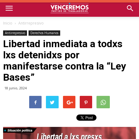
Inicio
Antirrepresivo
Antirrepresivo
Derechos Humanos
Libertad inmediata a todxs
lxs detenidxs por
manifestarse contra la “Ley
Bases”
18 junio, 2024