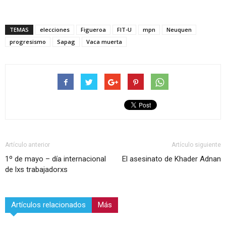
TEMAS
elecciones
Figueroa
FIT-U
mpn
Neuquen
progresismo
Sapag
Vaca muerta
Artículo anterior
Artículo siguiente
1º de mayo – día internacional
El asesinato de Khader Adnan
de lxs trabajadorxs
Artículos relacionados
Más