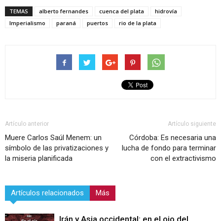
TEMAS
alberto fernandes
cuenca del plata
hidrovía
Imperialismo
paraná
puertos
rio de la plata
Artículo anterior
Artículo siguiente
Muere Carlos Saúl Menem: un
Córdoba: Es necesaria una
símbolo de las privatizaciones y
lucha de fondo para terminar
la miseria planificada
con el extractivismo
Artículos relacionados
Más
Irán y Asia occidental: en el ojo del