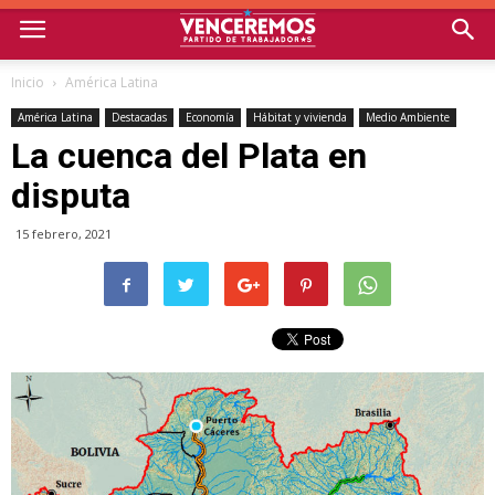
Inicio
América Latina
América Latina
Destacadas
Economía
Hábitat y vivienda
Medio Ambiente
La cuenca del Plata en
disputa
15 febrero, 2021