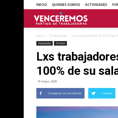
INICIO
QUIENES SOMOS
ACTIVIDADES
FO
Venceremos
Inicio
Destacadas
Lxs trabajadores de FATE San 
Destacadas
Sindical
Lxs trabajador
100% de su sala
10 mayo, 2020
Compartir en Facebook
Tuitear