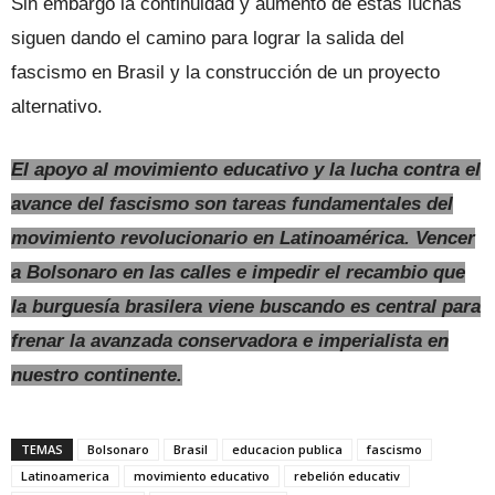
Sin embargo la continuidad y aumento de estas luchas
siguen dando el camino para lograr la salida del
fascismo en Brasil y la construcción de un proyecto
alternativo.
El apoyo al movimiento educativo y la lucha contra el
avance del fascismo son tareas fundamentales del
movimiento revolucionario en Latinoamérica. Vencer
a Bolsonaro en las calles e impedir el recambio que
la burguesía brasilera viene buscando es central para
frenar la avanzada conservadora e imperialista en
nuestro continente.
TEMAS
Bolsonaro
Brasil
educacion publica
fascismo
Latinoamerica
movimiento educativo
rebelión educativ