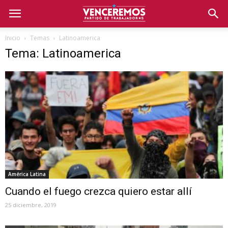
Inicio
Temas
Latinoamerica
Tema: Latinoamerica
América Latina
Cuando el fuego crezca quiero estar allí
25 diciembre, 2019