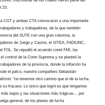
ectores, muchos/as de los cuales fueron parte del
l 23.
e la CGT y ambas CTA convocaron a una importante
trabajadores y trabajadoras, de la que también
resencia del SUTE con una gran columna, la
ajadores de Juego y Casino, el SITEA, FADIUNC,
 FOL. Se repudió el acuerdo conel FMI, las
l control de la Corte Suprema y se planteó la
trabajadores de la provincia, donde la inflación ha
esde el palco, nuestro compañero Sebastián
afirmó: “no tenemos otro camino que el de la lucha.
e su fracaso. Lo único que logró es que tengamos
ios más bajos y las situaciones más trágicas… por
uelga general, de los planes de lucha