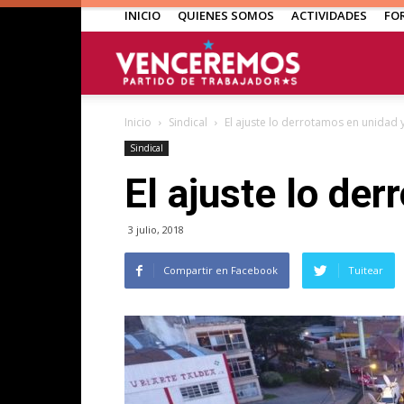
INICIO
QUIENES SOMOS
ACTIVIDADES
FO
Venceremos
Inicio
Sindical
El ajuste lo derrotamos en unidad y
Sindical
El ajuste lo der
3 julio, 2018
Compartir en Facebook
Tuitear