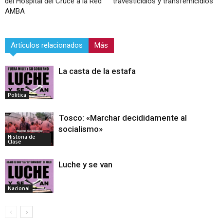
del Hospital del Cruce a la Red
travesticidios y transfemicidios
AMBA
Artículos relacionados
Más
La casta de la estafa
Politica
Tosco: «Marchar decididamente al
socialismo»
Historia de
Clase
Luche y se van
Nacional