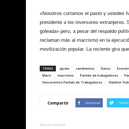
«Nosotros cortamos el pasto y ustedes ha
presidente a los inversores extranjeros.
goleada» pero, a pesar del respaldo políti
reclaman más al macrismo en la ejecución
movilización popular. La reciente gira que
TEMAS
ajuste
cambiemos
Davos
Econom
Macri
macrismo
Partido de trabajadores
Pa
Venceremos Partido de Trabajadorxs
Vladimir Put
Compartir
Facebook
Twitte
Artículo anterior