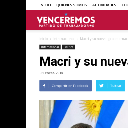
INICIO
QUIENES SOMOS
ACTIVIDADES
FO
Venceremos
Inicio
Internacional
Macri y su nueva gira internac
Internacional
Politica
Macri y su nueva
25 enero, 2018
Compartir en Facebook
Tuitear