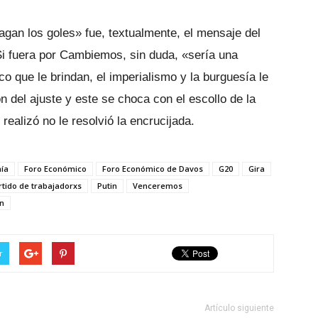
gan los goles» fue, textualmente, el mensaje del
 Si fuera por Cambiemos, sin duda, «sería una
co que le brindan, el imperialismo y la burguesía le
 del ajuste y este se choca con el escollo de la
 realizó no le resolvió la encrucijada.
ía
Foro Económico
Foro Económico de Davos
G20
Gira
rtido de trabajadorxs
Putin
Venceremos
in
r
Artículo siguiente