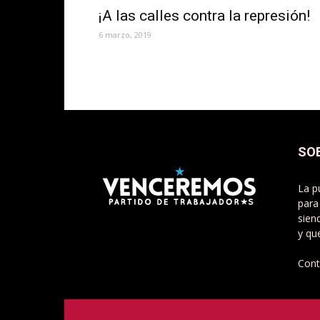
¡A las calles contra la represión!
6 marzo, 2019
SO
La p
para
sien
y qu
Cont