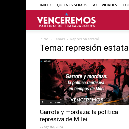
INICIO
QUIENES SOMOS
ACTIVIDADES
FO
Venceremos
Inicio
Temas
Represión estatal
Tema: represión estata
Antirrepresivo
Garrote y mordaza: la política
represiva de Milei
27 agosto, 2024