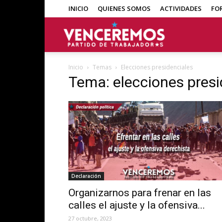
INICIO
QUIENES SOMOS
ACTIVIDADES
FO
Venceremos
Inicio
Temas
Elecciones presidenciales
Tema: elecciones presi
Declaración
Organizarnos para frenar en las
calles el ajuste y la ofensiva...
27 octubre, 2023