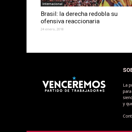
Internacional
Brasil: la derecha redobla su
ofensiva reaccionaria
24 enero, 2018
SO
La p
para
sien
y qu
Cont