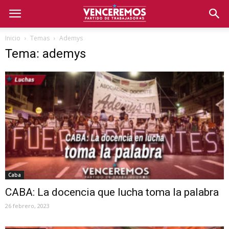
Inicio
Temas
Ademys
Tema: ademys
Caba
CABA: La docencia que lucha toma la palabra
26 febrero, 2023