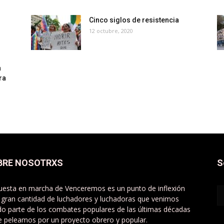
Cinco siglos de resistencia
12 octubre, 2020
a
ra
BRE NOSOTRXS
S
uesta en marcha de Venceremos es un punto de inflexión
 gran cantidad de luchadores y luchadoras que venimos
do parte de los combates populares de las últimas décadas
e peleamos por un proyecto obrero y popular.