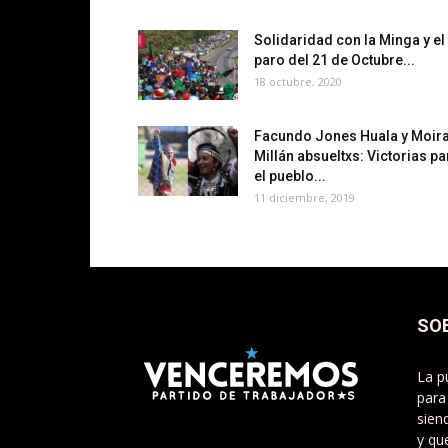
Solidaridad con la Minga y el
paro del 21 de Octubre...
18 octubre, 2020
Facundo Jones Huala y Moir
Millán absueltxs: Victorias pa
el pueblo...
11 diciembre, 2019
SO
La p
para
sien
y qu