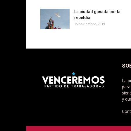
La ciudad ganada por la
rebeldía
15 noviembre, 2019
SO
La p
para
sien
y qu
Cont