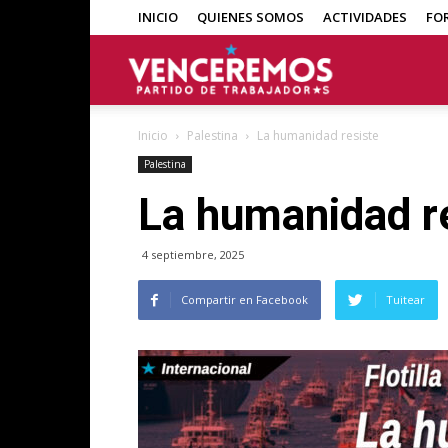
INICIO
QUIENES SOMOS
ACTIVIDADES
FO
Venceremos
Inicio
Palestina
La humanidad resiste
Palestina
La humanidad r
4 septiembre, 2025
Compartir en Facebook
Tuitear