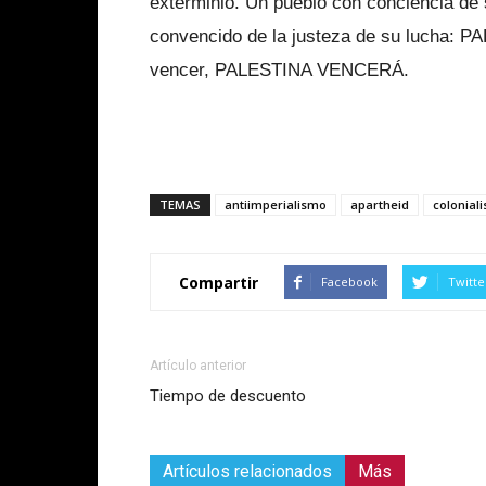
exterminio. Un pueblo con conciencia de
convencido de la justeza de su lucha: 
vencer, PALESTINA VENCERÁ.
TEMAS
antiimperialismo
apartheid
colonial
Compartir
Facebook
Twitte
Artículo anterior
Tiempo de descuento
Artículos relacionados
Más