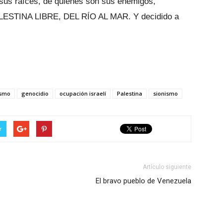
 sus raíces, de quiénes son sus enemigos,
PALESTINA LIBRE, DEL RÍO AL MAR. Y decidido a
ismo
genocidio
ocupación israelí
Palestina
sionismo
r
Artículo siguiente
El bravo pueblo de Venezuela