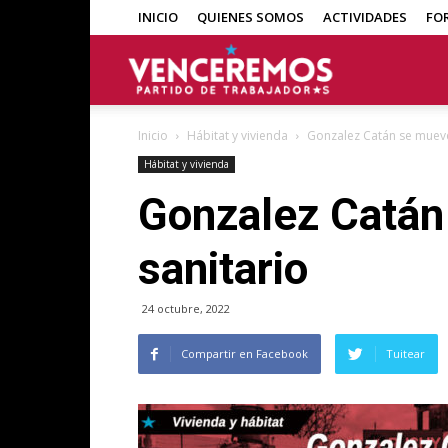
INICIO
QUIENES SOMOS
ACTIVIDADES
FO
Venceremos
Inicio
Hábitat y vivienda
Gonzalez Catán se mueve
Hábitat y vivienda
Gonzalez Catán 
sanitario
24 octubre, 2022
Compartir en Facebook
Tuitear