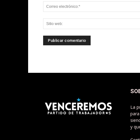
SO
La p
para
sien
y qu
Cont