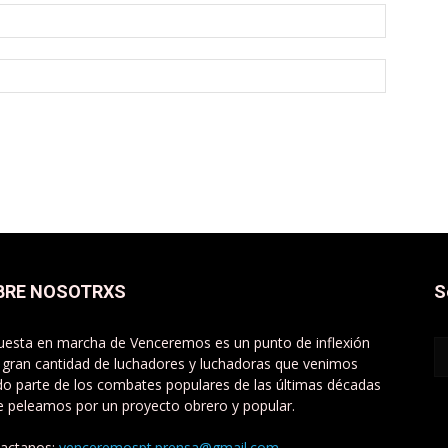
BRE NOSOTRXS
S
uesta en marcha de Venceremos es un punto de inflexión
 gran cantidad de luchadores y luchadoras que venimos
do parte de los combates populares de las últimas décadas
e peleamos por un proyecto obrero y popular.
actanos:
venceremospt.prensa@gmail.com