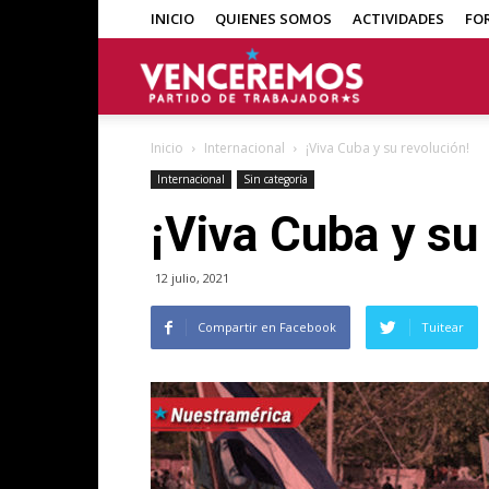
INICIO
QUIENES SOMOS
ACTIVIDADES
FO
Venceremos
Inicio
Internacional
¡Viva Cuba y su revolución!
Internacional
Sin categoría
¡Viva Cuba y su
12 julio, 2021
Compartir en Facebook
Tuitear