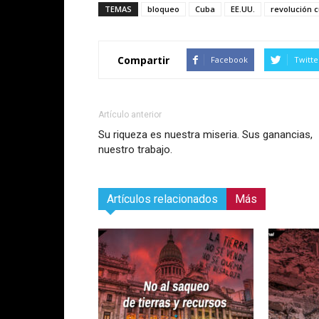
TEMAS
bloqueo
Cuba
EE.UU.
revolución 
Compartir
Facebook
Twitte
Artículo anterior
Su riqueza es nuestra miseria. Sus ganancias,
nuestro trabajo.
Artículos relacionados
Más