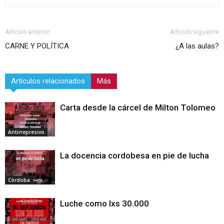
Artículo anterior
Artículo siguiente
CARNE Y POLÍTICA
¿A las aulas?
Artículos relacionados
Más
Carta desde la cárcel de Milton Tolomeo
Antirrepresivo
La docencia cordobesa en pie de lucha
Córdoba
Luche como lxs 30.000