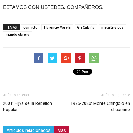
ESTAMOS CON USTEDES, COMPAÑEROS.
TEMAS
conflicto
Florencio Varela
Gri Calviño
metalúrgicos
mundo obrero
Artículo anterior
Artículo siguiente
2001: Hijxs de la Rebelión
1975-2020: Monte Chingolo en
Popular
el camino
Artículos relacionados
Más