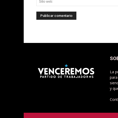
SO
La p
para
sien
y qu
Cont