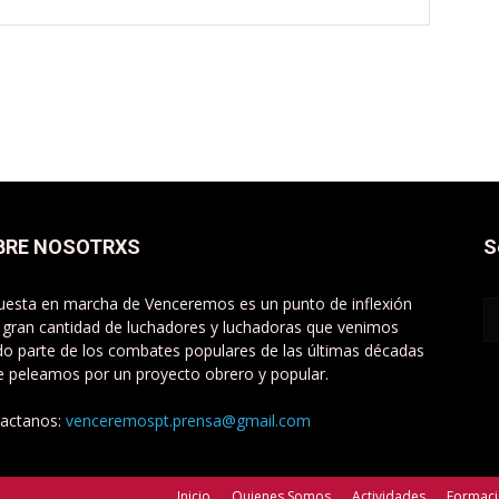
BRE NOSOTRXS
S
uesta en marcha de Venceremos es un punto de inflexión
 gran cantidad de luchadores y luchadoras que venimos
do parte de los combates populares de las últimas décadas
e peleamos por un proyecto obrero y popular.
actanos:
venceremospt.prensa@gmail.com
Inicio
Quienes Somos
Actividades
Formac