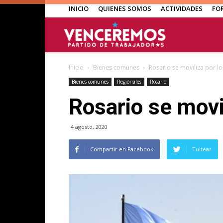
INICIO
QUIENES SOMOS
ACTIVIDADES
FO
Venceremos
Inicio
Bienes comunes
Rosario se moviliza por l
Bienes comunes
Regionales
Rosario
Rosario se movi
4 agosto, 2020
Compartir en Facebook
Tuitear