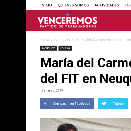
INICIO
QUIENES SOMOS
ACTIVIDADES
FO
Venceremos
Inicio
Neuquén
María del Carmen Verdú en el cier
Neuquén
Politica
María del Carme
del FIT en Neu
3 marzo, 2019
Compartir en Facebook
Tuitear