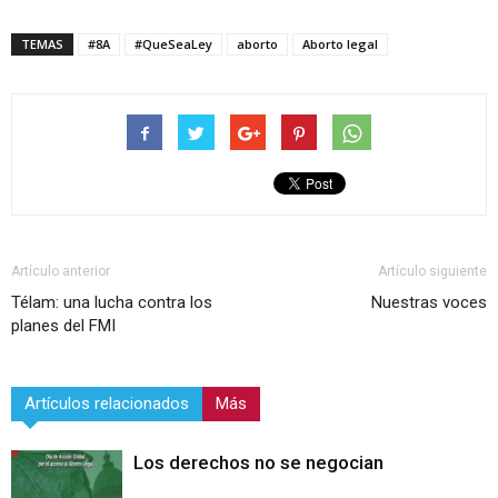
TEMAS
#8A
#QueSeaLey
aborto
Aborto legal
Artículo anterior
Artículo siguiente
Télam: una lucha contra los
Nuestras voces
planes del FMI
Artículos relacionados
Más
Los derechos no se negocian