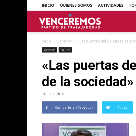
INICIO
QUIENES SOMOS
ACTIVIDADES
FO
Venceremos
Inicio
Generos
«Las puertas del Congreso se abr
Generos
Politica
«Las puertas de
de la sociedad»
31 julio, 2018
Compartir en Facebook
Tuitear