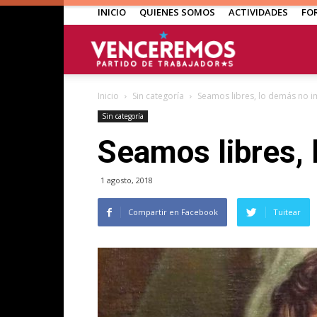
INICIO
QUIENES SOMOS
ACTIVIDADES
FO
Venceremos
Inicio
Sin categoría
Seamos libres, lo demás no 
Sin categoría
Seamos libres,
1 agosto, 2018
Compartir en Facebook
Tuitear