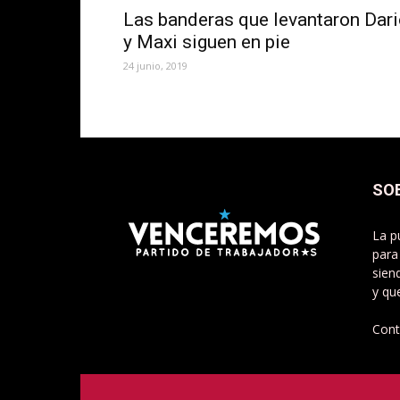
Las banderas que levantaron Dar
y Maxi siguen en pie
24 junio, 2019
SO
La p
para
sien
y qu
Cont