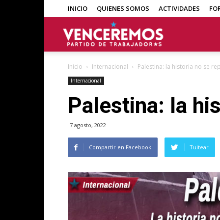
INICIO
QUIENES SOMOS
ACTIVIDADES
FO
Venceremos
Inicio
Internacional
Palestina: la historia no se re
Internacional
Palestina: la hi
7 agosto, 2022
Compartir en Facebook
Tuitear