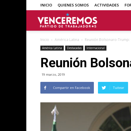
INICIO
QUIENES SOMOS
ACTIVIDADES
FO
Venceremos
Inicio
América Latina
Reunión Bolsonaro-Trump: 
América Latina
Destacadas
Internacional
Reunión Bolson
19 marzo, 2019
Compartir en Facebook
Tuitear