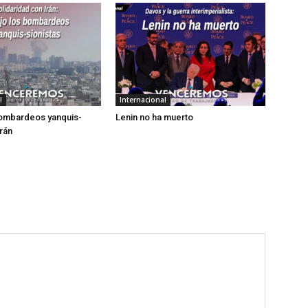
l
Internacional
bombardeos yanquis-
Lenin no ha muerto
Irán