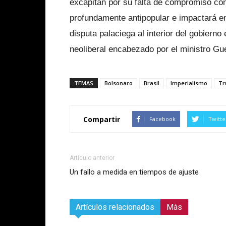
excapitán por su falta de compromiso con
profundamente antipopular e impactará e
disputa palaciega al interior del gobierno e
neoliberal encabezado por el ministro Gu
TEMAS
Bolsonaro
Brasil
Imperialismo
Tr
Compartir
Facebook
Twitte
Artículo anterior
Un fallo a medida en tiempos de ajuste
Artículos relacionados
Más