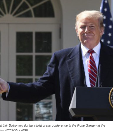
 Jair Bolsonaro during a joint press conference in the Rose Garden at the
 Jim WATSON / AFP)