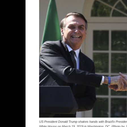
US President Donald Trump shakes hands with Brazil's President
White House on March 19, 2019 in Washington, DC. (Photo by